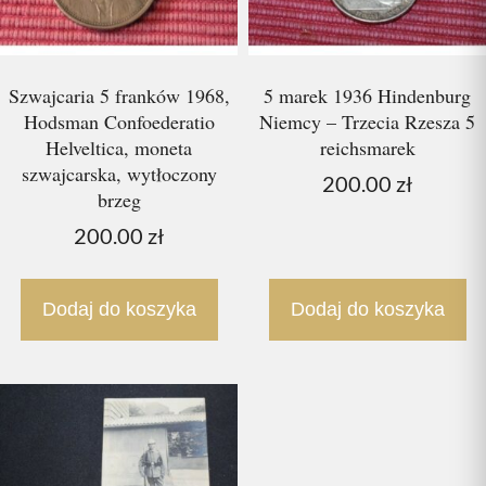
Szwajcaria 5 franków 1968,
5 marek 1936 Hindenburg
Hodsman Confoederatio
Niemcy – Trzecia Rzesza 5
Helveltica, moneta
reichsmarek
szwajcarska, wytłoczony
200.00
zł
brzeg
200.00
zł
Dodaj do koszyka
Dodaj do koszyka