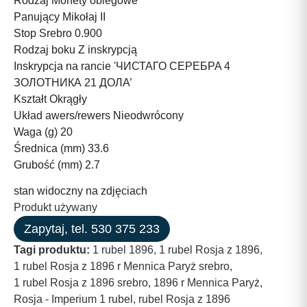
Rodzaj Monety obiegowe
Panujący Mikołaj II
Stop Srebro 0.900
Rodzaj boku Z inskrypcją
Inskrypcja na rancie 'ЧИСТАГО CEPEБPA 4
ЗОЛОТНИКА 21 ДOЛА’
Kształt Okrągły
Układ awers/rewers Nieodwrócony
Waga (g) 20
Średnica (mm) 33.6
Grubość (mm) 2.7
stan widoczny na zdjęciach
Produkt używany
Zapytaj, tel. 530 375 233
Tagi produktu:
1 rubel 1896
,
1 rubel Rosja z 1896
,
1 rubel Rosja z 1896 r Mennica Paryż srebro
,
1 rubel Rosja z 1896 srebro
,
1896 r Mennica Paryż
,
Rosja - Imperium 1 rubel
,
rubel Rosja z 1896