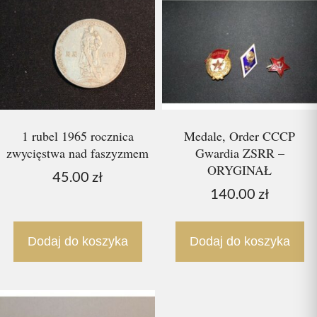
1 rubel 1965 rocznica
Medale, Order CCCP
zwycięstwa nad faszyzmem
Gwardia ZSRR –
ORYGINAŁ
45.00
zł
140.00
zł
Dodaj do koszyka
Dodaj do koszyka