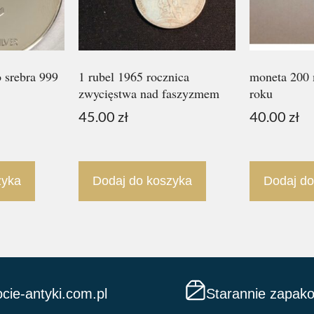
o srebra 999
1 rubel 1965 rocznica
moneta 200 
zwycięstwa nad faszyzmem
roku
45.00
zł
40.00
zł
zyka
Dodaj do koszyka
Dodaj do
cie-antyki.com.pl
Starannie zapak