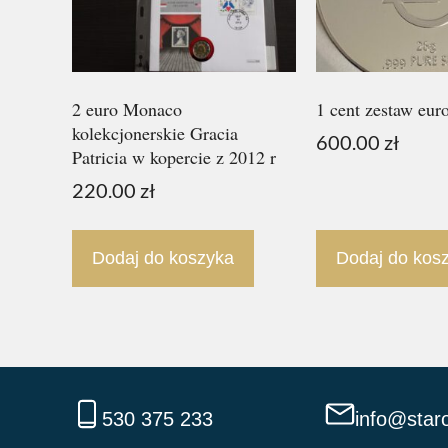
2 euro Monaco
1 cent zestaw eur
kolekcjonerskie Gracia
600.00
zł
Patricia w kopercie z 2012 r
220.00
zł
Dodaj do koszyka
Dodaj do kos
530 375 233
info@staro