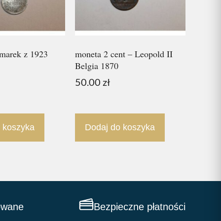
marek z 1923
moneta 2 cent – Leopold II
Belgia 1870
50.00
zł
 koszyka
Dodaj do koszyka
owane
Bezpieczne płatności