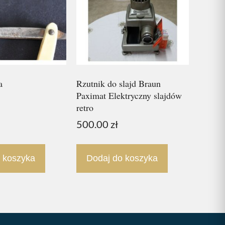
a
Rzutnik do slajd Braun
Paximat Elektryczny slajdów
retro
500.00
zł
 koszyka
Dodaj do koszyka