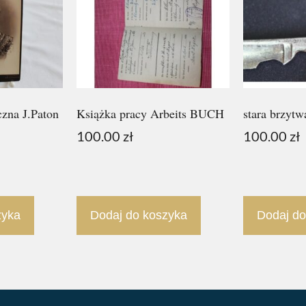
czna J.Paton
Książka pracy Arbeits BUCH
stara brzytw
100.00
zł
100.00
zł
zyka
Dodaj do koszyka
Dodaj do