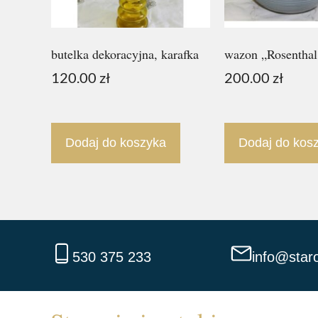
butelka dekoracyjna, karafka
wazon „Rosentha
120.00
zł
200.00
zł
Dodaj do koszyka
Dodaj do kos
530 375 233
info@staro