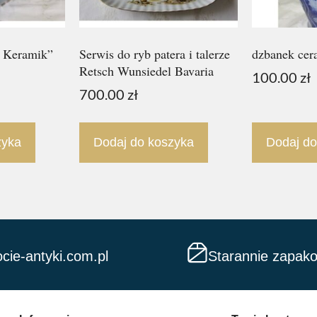
l Keramik”
Serwis do ryb patera i talerze
dzbanek cer
Retsch Wunsiedel Bavaria
100.00
zł
700.00
zł
zyka
Dodaj do koszyka
Dodaj do
cie-antyki.com.pl
Starannie zapak