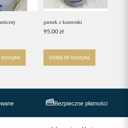
amiczny
garnek z kamionki
95.00
zł
 koszyka
Dodaj do koszyka
owane
Bezpieczne płatności