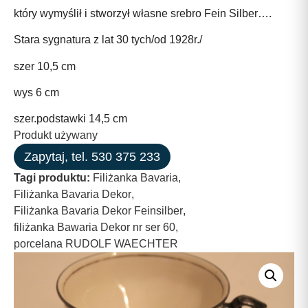
który wymyślił i stworzył własne srebro Fein Silber….
Stara sygnatura z lat 30 tych/od 1928r./
szer 10,5 cm
wys 6 cm
szer.podstawki 14,5 cm
Produkt używany
Zapytaj, tel. 530 375 233
Tagi produktu:
Filiżanka Bavaria
,
Filiżanka Bavaria Dekor
,
Filiżanka Bavaria Dekor Feinsilber
,
filiżanka Bawaria Dekor nr ser 60
,
porcelana RUDOLF WAECHTER