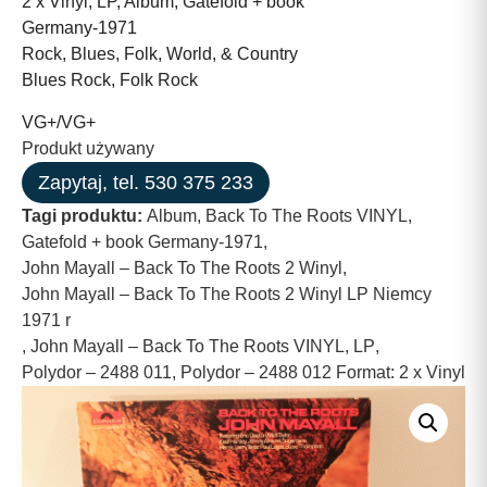
2 x Vinyl, LP, Album, Gatefold + book
Germany-1971
Rock, Blues, Folk, World, & Country
Blues Rock, Folk Rock
VG+/VG+
Produkt używany
Zapytaj, tel. 530 375 233
Tagi produktu:
Album
,
Back To The Roots VINYL
,
Gatefold + book Germany-1971
,
John Mayall – Back To The Roots 2 Winyl
,
John Mayall – Back To The Roots 2 Winyl LP Niemcy
1971 r
,
John Mayall – Back To The Roots VINYL
,
LP
,
Polydor – 2488 011
,
Polydor – 2488 012 Format: 2 x Vinyl