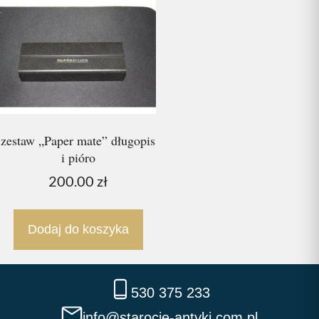
zestaw „Paper mate” długopis
i pióro
200.00
zł
Dodaj do koszyka
530 375 233
info@starocie-antyki.com.pl