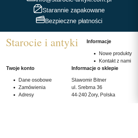
Starannie zapakowane
Bezpieczne płatności
Informacje
Nowe produkty
Kontakt z nami
Twoje konto
Informacje o sklepie
Dane osobowe
Sławomir Bitner
Zamówienia
ul. Srebrna 36
Adresy
44-240 Żory, Polska
530 375 233
info@starocie-antyki.com.pl
All rights reserved | Wykonanie:
Strony internetowe webmi.pl