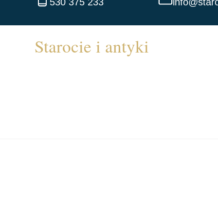
530 375 233
info@staro