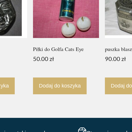
Piłki do Golfa Cats Eye
puszka blas
50.00
zł
90.00
zł
zyka
Dodaj do koszyka
Dodaj do