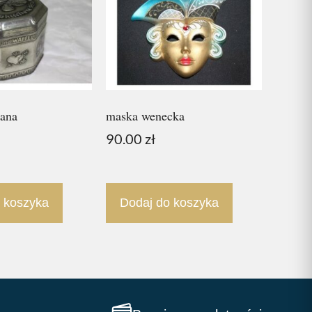
zana
maska wenecka
90.00
zł
 koszyka
Dodaj do koszyka