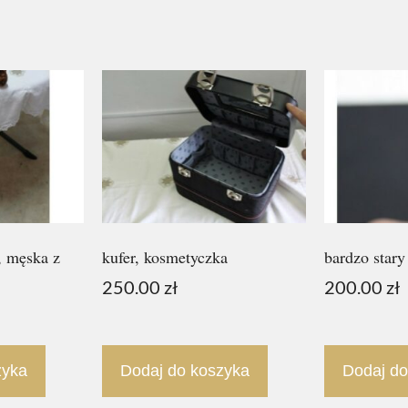
, męska z
kufer, kosmetyczka
bardzo stary
250.00
zł
200.00
zł
zyka
Dodaj do koszyka
Dodaj do