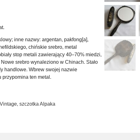
t.
owy; inne nazwy: argentan, pakfong[a],
chefildskiego, chińskie srebro, metal
tobiały stop metali zawierający 40–70% miedzi,
. Nowe srebro wynaleziono w Chinach. Stało
ady handlowe. Wbrew swojej nazwie
u przypomina ten metal.
 Vintage
,
szczotka Alpaka