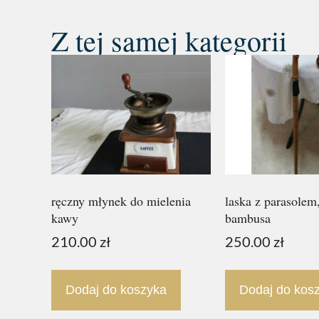
Z tej samej kategorii
ręczny młynek do mielenia
laska z parasolem
kawy
bambusa
210.00
zł
250.00
zł
Dodaj do koszyka
Dodaj do kos