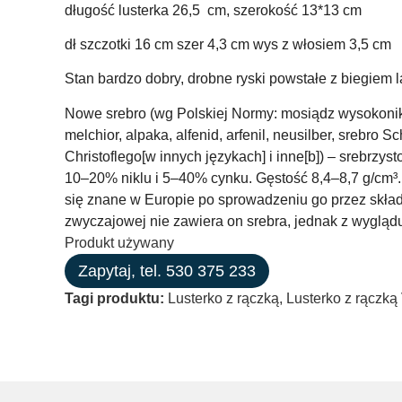
długość lusterka 26,5 cm, szerokość 13*13 cm
dł szczotki 16 cm szer 4,3 cm wys z włosiem 3,5 cm
Stan bardzo dobry, drobne ryski powstałe z biegiem la
Nowe srebro (wg Polskiej Normy: mosiądz wysokonikl
melchior, alpaka, alfenid, arfenil, neusilber, srebro S
Christoflego[w innych językach] i inne[b]) – srebrzys
10–20% niklu i 5–40% cynku. Gęstość 8,4–8,7 g/cm³
się znane w Europie po sprowadzeniu go przez skł
zwyczajowej nie zawiera on srebra, jednak z wygląd
Produkt używany
Zapytaj, tel. 530 375 233
Tagi produktu:
Lusterko z rączką
,
Lusterko z rączką