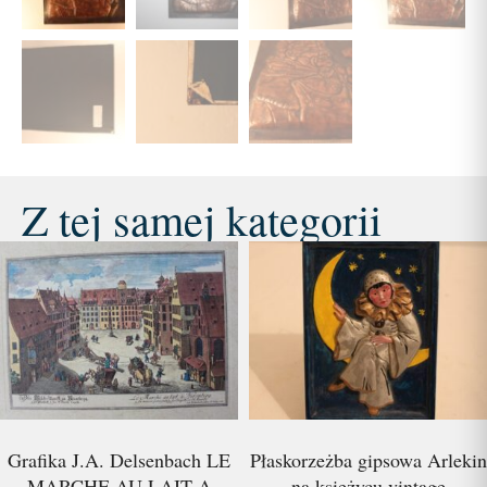
Z tej samej kategorii
Grafika J.A. Delsenbach LE
Płaskorzeżba gipsowa Arlekin
MARCHE AU LAIT A
na księżycu vintage