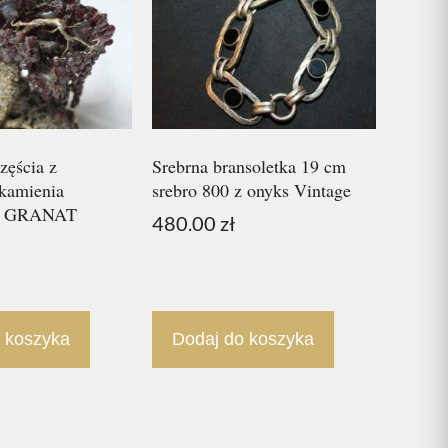
zęścia z
Srebrna bransoletka 19 cm
 kamienia
srebro 800 z onyks Vintage
ch GRANAT
480.00
zł
 koszyka
Dodaj do koszyka