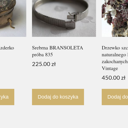
uzderko
Srebrna BRANSOLETA
Drzewko szc
próba 835
naturalnego
zakochany
225.00
zł
Vintage
450.00
zł
zyka
Dodaj do koszyka
Dodaj do