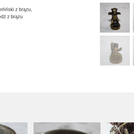
liński z brązu
,
dż z brązu