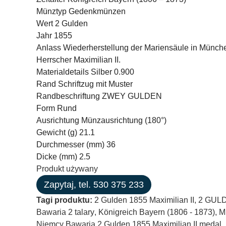
Münztyp Gedenkmünzen
Wert 2 Gulden
Jahr 1855
Anlass Wiederherstellung der Mariensäule in Münch
Herrscher Maximilian II.
Materialdetails Silber 0.900
Rand Schriftzug mit Muster
Randbeschriftung ZWEY GULDEN
Form Rund
Ausrichtung Münzausrichtung (180°)
Gewicht (g) 21.1
Durchmesser (mm) 36
Dicke (mm) 2.5
Produkt używany
Zapytaj, tel. 530 375 233
Tagi produktu:
2 Gulden 1855 Maximilian II
,
2 GUL
Bawaria 2 talary
,
Königreich Bayern (1806 - 1873)
,
M
Niemcy Bawaria 2 Gulden 1855 Maximilian II medal