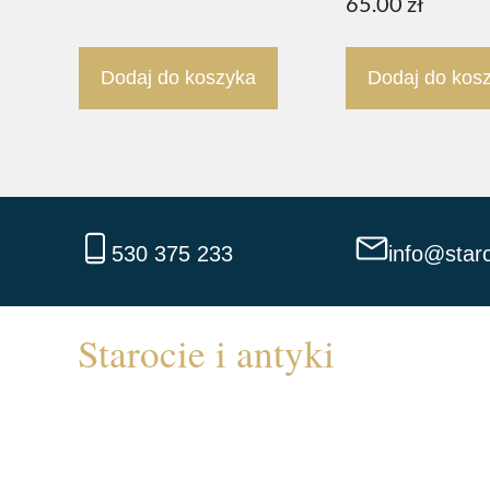
65.00
zł
Dodaj do koszyka
Dodaj do kos
530 375 233
info@staro