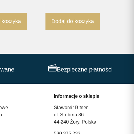
 koszyka
Dodaj do koszyka
owane
Bezpieczne płatności
Informacje o sklepie
owe
Sławomir Bitner
a
ul. Srebrna 36
44-240 Żory, Polska
530 375 233