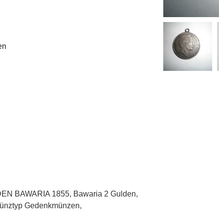
en
DEN BAWARIA 1855
,
Bawaria 2 Gulden
,
ünztyp Gedenkmünzen
,