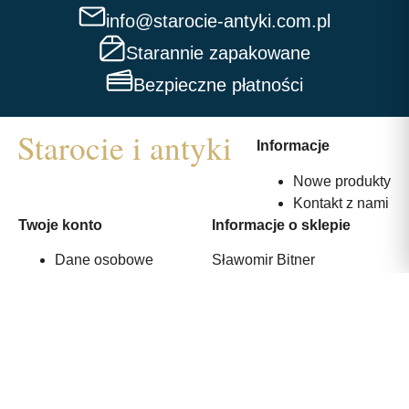
info@starocie-antyki.com.pl
Starannie zapakowane
Bezpieczne płatności
Informacje
Nowe produkty
Kontakt z nami
Twoje konto
Informacje o sklepie
Dane osobowe
Sławomir Bitner
Zamówienia
ul. Srebrna 36
Adresy
44-240 Żory, Polska
530 375 233
info@starocie-antyki.com.pl