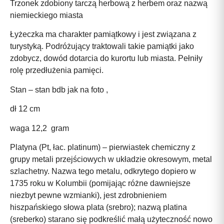
Trzonek zdobiony tarczą herbową z herbem oraz nazwą
niemieckiego miasta
Łyżeczka ma charakter pamiątkowy i jest związana z
turystyką. Podróżujący traktowali takie pamiątki jako
zdobycz, dowód dotarcia do kurortu lub miasta. Pełniły
rolę przedłużenia pamięci.
Stan – stan bdb jak na foto ,
dł 12 cm
waga 12,2 gram
Platyna (Pt, łac. platinum) – pierwiastek chemiczny z
grupy metali przejściowych w układzie okresowym, metal
szlachetny. Nazwa tego metalu, odkrytego dopiero w
1735 roku w Kolumbii (pomijając różne dawniejsze
niezbyt pewne wzmianki), jest zdrobnieniem
hiszpańskiego słowa plata (srebro); nazwą platina
(sreberko) starano się podkreślić małą użyteczność nowo