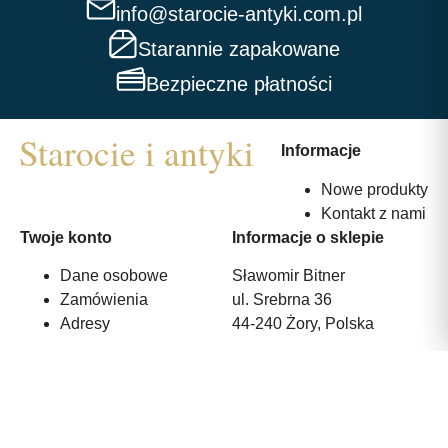
info@starocie-antyki.com.pl
Starannie zapakowane
Bezpieczne płatności
Informacje
Nowe produkty
Kontakt z nami
Twoje konto
Informacje o sklepie
Dane osobowe
Sławomir Bitner
Zamówienia
ul. Srebrna 36
Adresy
44-240 Żory, Polska
530 375 233
info@starocie-antyki.com.pl
All rights reserved | Wykonanie:
Strony internetowe webmi.pl