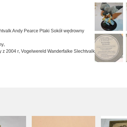
htvalk Andy Pearce Ptaki Sokół wędrowny
ny
,
 z 2004 r
,
Vogelwereld Wanderfalke Slechtvalk