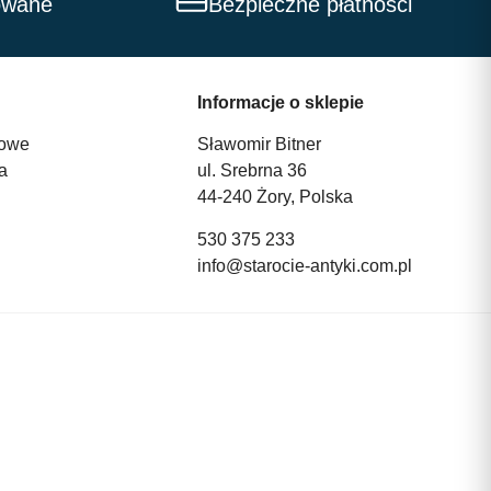
owane
Bezpieczne płatności
Informacje o sklepie
owe
Sławomir Bitner
a
ul. Srebrna 36
44-240 Żory, Polska
530 375 233
info@starocie-antyki.com.pl