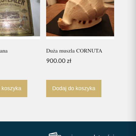
zana
Duża muszla CORNUTA
900.00
zł
 koszyka
Dodaj do koszyka