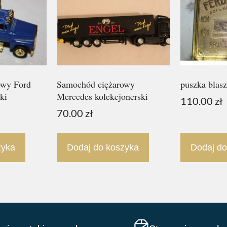
owy Ford
Samochód ciężarowy
puszka blas
ki
Mercedes kolekcjonerski
110.00
zł
70.00
zł
zyka
Dodaj do koszyka
Dodaj do