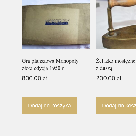
Gra planszowa Monopoly
Żelazko mosiężne
złota edycja 1950 r
z duszą
800.00
zł
200.00
zł
Dodaj do koszyka
Dodaj do kos