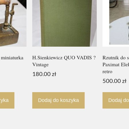
 miniaturka
H.Sienkiewicz QUO VADIS ?
Rzutnik do s
Vintage
Paximat Ele
retro
180.00
zł
500.00
zł
zyka
Dodaj do koszyka
Dodaj do