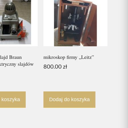
lajd Braun
mikroskop firmy „Leitz”
ktryczny slajdów
800.00
zł
 koszyka
Dodaj do koszyka