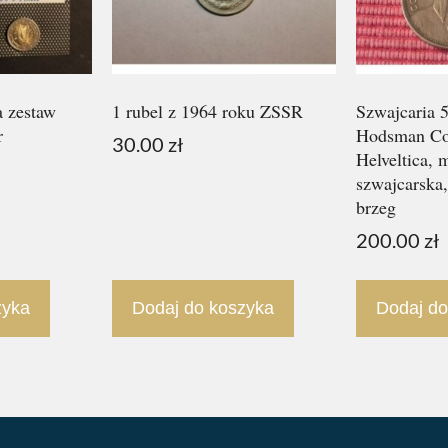
a zestaw
1 rubel z 1964 roku ZSSR
Szwajcaria 
r
Hodsman Co
30.00
zł
Helveltica, 
szwajcarska
brzeg
200.00
zł
zyka
Dodaj do koszyka
Dodaj do