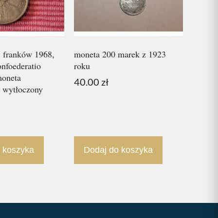
5 franków 1968,
moneta 200 marek z 1923
nfoederatio
roku
moneta
40.00
zł
, wytłoczony
 koszyka
Dodaj do koszyka