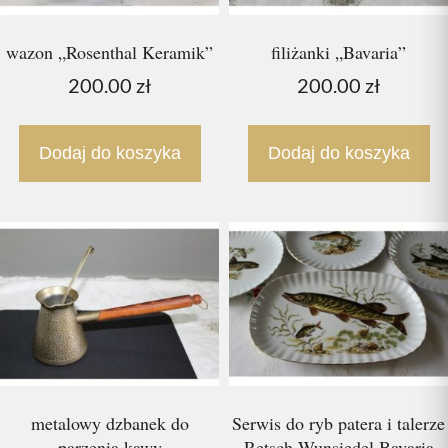
wazon „Rosenthal Keramik”
filiżanki „Bavaria”
200.00
zł
200.00
zł
Dodaj do koszyka
Dodaj do koszyka
metalowy dzbanek do
Serwis do ryb patera i talerze
parzenia kawy
Retsch Wunsiedel Bavaria