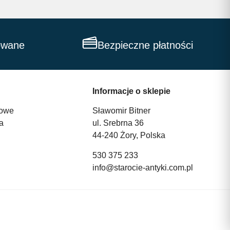
owane
Bezpieczne płatności
Informacje o sklepie
owe
Sławomir Bitner
a
ul. Srebrna 36
44-240 Żory, Polska
530 375 233
info@starocie-antyki.com.pl