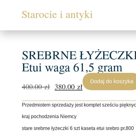
SREBRNE ŁYŻECZKI 6 
Etui waga 61,5 gram
Dodaj do koszyka
400.00
zł
380.00
zł
Przedmiotem sprzedaży jest komplet sześciu piękny
kraj pochodzenia Niemcy
stare srebrne łyżeczki 6 szt kaseta etui srebro pr.800