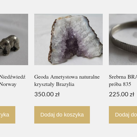
 Niedźwiedź
Geoda Ametystowa naturalne
Srebrna B
 Norway
kryształy Brazylia
próba 835
350.00
zł
225.00
zł
zyka
Dodaj do koszyka
Dodaj do