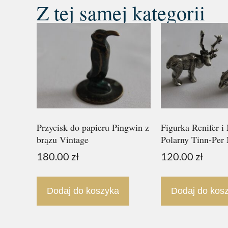
Z tej samej kategorii
Przycisk do papieru Pingwin z
Figurka Renifer i
brązu Vintage
Polarny Tinn-Per
180.00
zł
120.00
zł
Dodaj do koszyka
Dodaj do kos