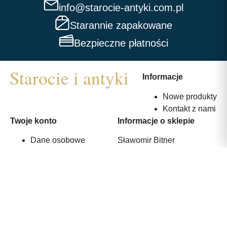
info@starocie-antyki.com.pl
Starannie zapakowane
Bezpieczne płatności
Informacje
Nowe produkty
Kontakt z nami
Twoje konto
Informacje o sklepie
Dane osobowe
Sławomir Bitner
Zamówienia
ul. Srebrna 36
Adresy
44-240 Żory, Polska
530 375 233
info@starocie-antyki.com.pl
All rights reserved | Wykonanie:
Strony internetowe webmi.pl