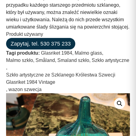
przypadku każdego starszego przedmiotu szklanego,
który był używany, można znaleźć niewielkie oznaki
wieku i użytkowania. Należą do nich przede wszystkim
umiarkowane ślady ślizgania się na powierzchni stojącej.
Produkt używany
Zapytaj, tel. 530 375 233
Tagi produktu:
Glasriket 1984
,
Malmo glass
,
Malmo szkło
,
Småland
,
Smaland szkło
,
Szkło artystyczne
,
Szkło artystyczne ze Szklanego Królestwa Szwecji
Glasriket 1984 Vintage
,
wazon szwecja