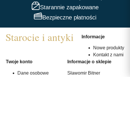
Starannie zapakowane
Bezpieczne płatności
Informacje
Nowe produkty
Kontakt z nami
Twoje konto
Informacje o sklepie
Dane osobowe
Sławomir Bitner
Zamówienia
ul. Srebrna 36
Adresy
44-240 Żory, Polska
530 375 233
info@starocie-antyki.com.pl
All rights reserved | Wykonanie:
Strony internetowe webmi.pl