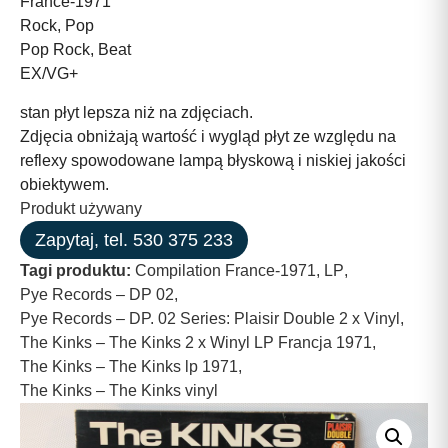
France-1971
Rock, Pop
Pop Rock, Beat
EX/VG+
stan płyt lepsza niż na zdjęciach.
Zdjęcia obniżają wartość i wygląd płyt ze względu na
reflexy spowodowane lampą błyskową i niskiej jakości
obiektywem.
Produkt używany
Zapytaj, tel. 530 375 233
Tagi produktu:
Compilation France-1971
,
LP
,
Pye Records – DP 02
,
Pye Records – DP. 02 Series: Plaisir Double 2 x Vinyl
,
The Kinks – The Kinks 2 x Winyl LP Francja 1971
,
The Kinks – The Kinks lp 1971
,
The Kinks – The Kinks vinyl