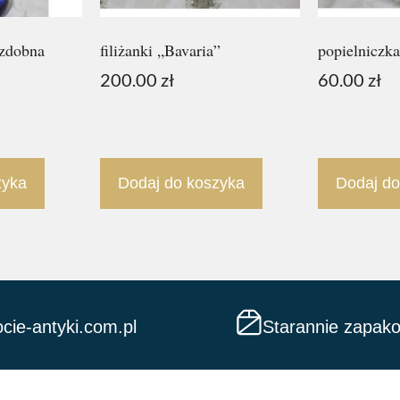
ozdobna
filiżanki „Bavaria”
popielniczka
200.00
zł
60.00
zł
zyka
Dodaj do koszyka
Dodaj do
cie-antyki.com.pl
Starannie zapak