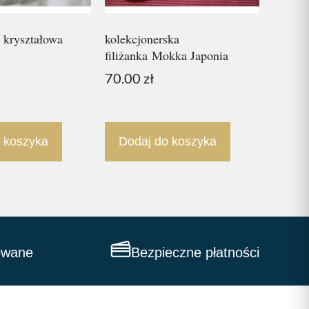
 kryształowa
kolekcjonerska
filiżanka Mokka Japonia
70.00
zł
 koszyka
Dodaj do koszyka
owane
Bezpieczne płatności