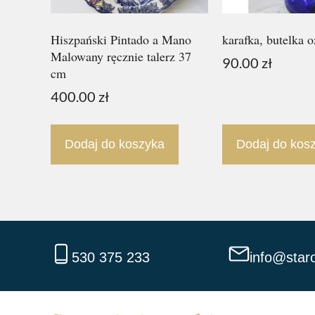
Hiszpański Pintado a Mano
karafka, butelka 
Malowany ręcznie talerz 37
90.00
zł
cm
400.00
zł
Dodaj do koszyka
Dodaj do kos
530 375 233
info@staro