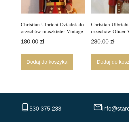
Christian Ulbricht Dziadek do
Christian Ulbrich
orzechów muszkieter Vintage
orzechów Oficer 
180.00
zł
280.00
zł
Dodaj do koszyka
Dodaj do kos
530 375 233
info@staro