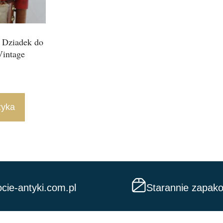
t Dziadek do
Vintage
zyka
cie-antyki.com.pl
Starannie zapak