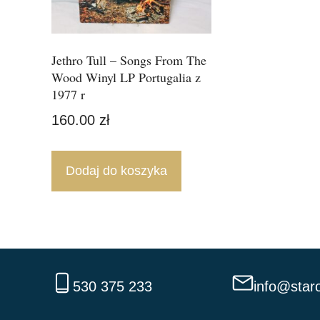
Jethro Tull – Songs From The
Wood Winyl LP Portugalia z
1977 r
160.00
zł
Dodaj do koszyka
530 375 233
info@staro