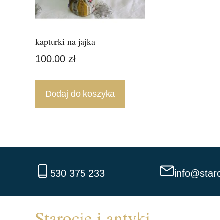
kapturki na jajka
100.00
zł
Dodaj do koszyka
530 375 233
info@staro