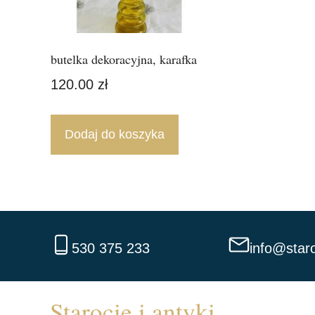
butelka dekoracyjna, karafka
120.00
zł
Dodaj do koszyka
530 375 233
info@staro