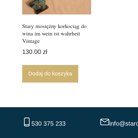
Stary mosiężny korkociąg do
wina im wein ist wahrheit
Vintage
130.00
zł
Dodaj do koszyka
530 375 233
info@staro