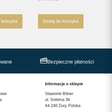
 koszyka
Dodaj do koszyka
owane
Bezpieczne płatności
Informacje o sklepie
owe
Sławomir Bitner
a
ul. Srebrna 36
44-240 Żory, Polska