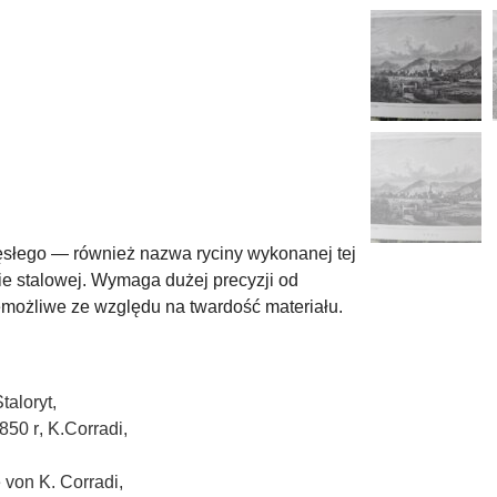
lęsłego — również nazwa ryciny wykonanej tej
ie stalowej. Wymaga dużej precyzji od
emożliwe ze względu na twardość materiału.
taloryt
,
850 r
,
K.Corradi
,
e von K. Corradi
,