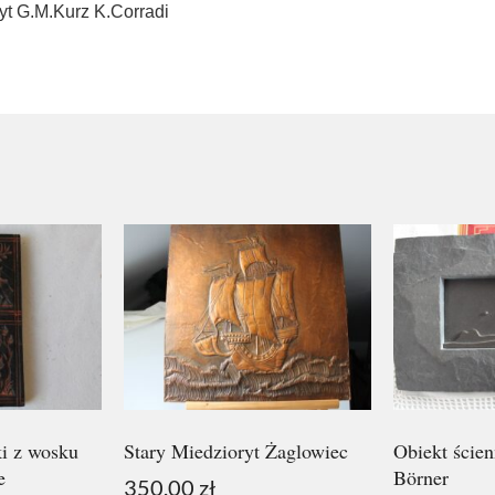
ryt G.M.Kurz K.Corradi
i z wosku
Stary Miedzioryt Żaglowiec
Obiekt ście
e
Börner
350.00
zł