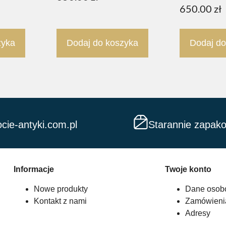
650.00
zł
zyka
Dodaj do koszyka
Dodaj do
cie-antyki.com.pl
Starannie zapak
Informacje
Twoje konto
Nowe produkty
Dane osob
Kontakt z nami
Zamówieni
Adresy