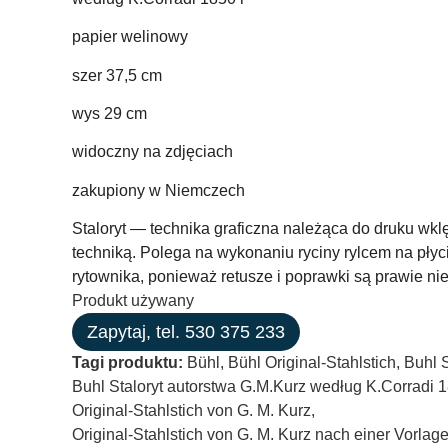
papier welinowy
szer 37,5 cm
wys 29 cm
widoczny na zdjęciach
zakupiony w Niemczech
Staloryt — technika graficzna należąca do druku wk
techniką. Polega na wykonaniu ryciny rylcem na płyc
rytownika, ponieważ retusze i poprawki są prawie ni
Produkt używany
Zapytaj, tel. 530 375 233
Tagi produktu:
Bühl
,
Bühl Original-Stahlstich
,
Buhl S
Buhl Staloryt autorstwa G.M.Kurz według K.Corradi 1
Original-Stahlstich von G. M. Kurz
,
Original-Stahlstich von G. M. Kurz nach einer Vorlag