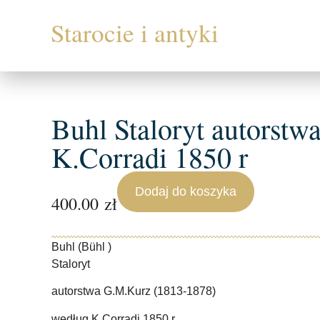
Buhl Staloryt autorst
K.Corradi 1850 r
Dodaj do koszyka
400.00
zł
Buhl (Bühl )
Staloryt
autorstwa G.M.Kurz (1813-1878)
według K.Corradi 1850 r