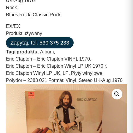
UK-Aug 1970
Rock
Blues Rock, Classic Rock
EX/EX
Produkt używany
Zapytaj, tel. 530 375 233
Tagi produktu:
Album
,
Eric Clapton – Eric Clapton VINYL 1970
,
Eric Clapton – Eric Clapton Winyl LP UK 1970 r
,
Eric Clapton Winyl LP UK
,
LP
,
Płyty winylowe
,
Polydor – 2383 021 Format: Vinyl
,
Stereo UK-Aug 1970