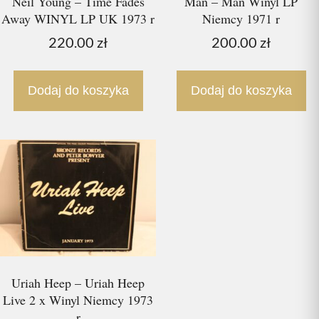
Neil Young – Time Fades
Man – Man Winyl LP
Away WINYL LP UK 1973 r
Niemcy 1971 r
220.00
zł
200.00
zł
Dodaj do koszyka
Dodaj do koszyka
Uriah Heep – Uriah Heep
Live 2 x Winyl Niemcy 1973
r