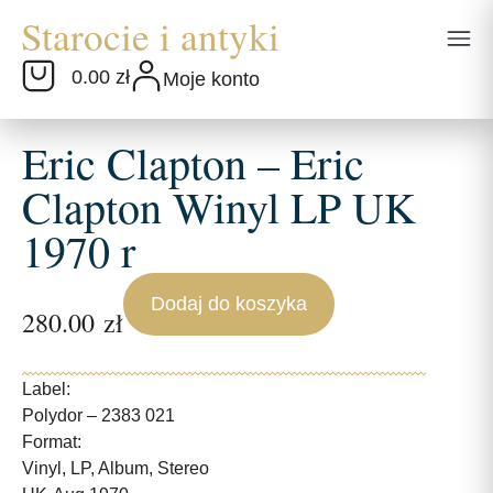
0.00 zł
Moje konto
Eric Clapton – Eric
Clapton Winyl LP UK
1970 r
Dodaj do koszyka
280.00
zł
Label:
Polydor – 2383 021
Format:
Vinyl, LP, Album, Stereo