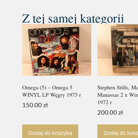
Z tej samej kategorii
Omega (5) – Omega 5
Stephen Stills, M
WINYL LP Węgry 1973 r
Manassas 2 x Wi
1972 r
150.00
zł
200.00
zł
Dodaj do koszyka
Dodaj do kos