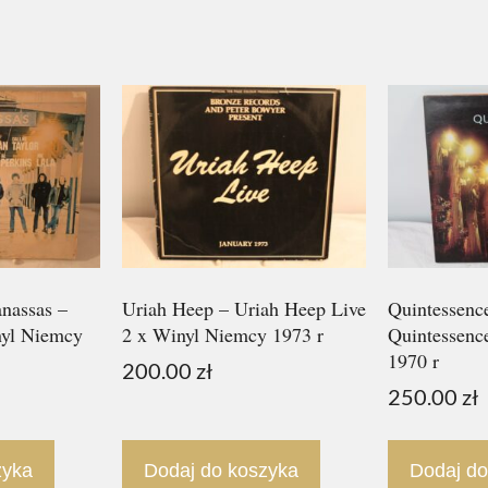
anassas –
Uriah Heep – Uriah Heep Live
Quintessence
nyl Niemcy
2 x Winyl Niemcy 1973 r
Quintessenc
1970 r
200.00
zł
250.00
zł
zyka
Dodaj do koszyka
Dodaj do