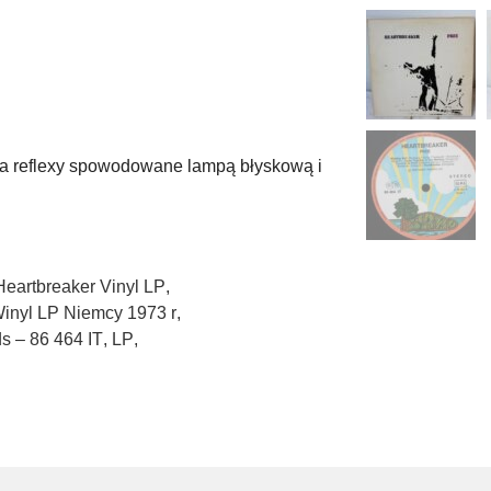
 na reflexy spowodowane lampą błyskową i
Heartbreaker Vinyl LP
,
Winyl LP Niemcy 1973 r
,
s – 86 464 IT
,
LP
,