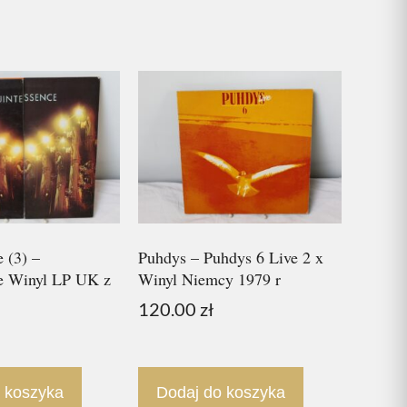
 (3) –
Puhdys – Puhdys 6 Live 2 x
e Winyl LP UK z
Winyl Niemcy 1979 r
120.00
zł
 koszyka
Dodaj do koszyka