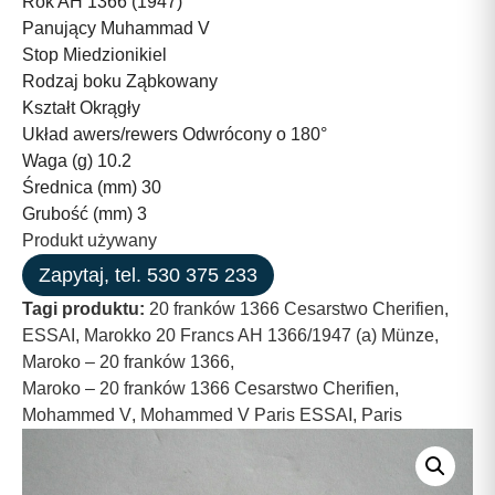
Rok AH 1366 (1947)
Panujący Muhammad V
Stop Miedzionikiel
Rodzaj boku Ząbkowany
Kształt Okrągły
Układ awers/rewers Odwrócony o 180°
Waga (g) 10.2
Średnica (mm) 30
Grubość (mm) 3
Produkt używany
Zapytaj, tel. 530 375 233
Tagi produktu:
20 franków 1366 Cesarstwo Cherifien
,
ESSAI
,
Marokko 20 Francs AH 1366/1947 (a) Münze
,
Maroko – 20 franków 1366
,
Maroko – 20 franków 1366 Cesarstwo Cherifien
,
Mohammed V
,
Mohammed V Paris ESSAI
,
Paris