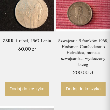
ZSRR 1 rubel, 1967 Lenin
Szwajcaria 5 franków 1968,
Hodsman Confoederatio
60.00
zł
Helveltica, moneta
szwajcarska, wytłoczony
brzeg
200.00
zł
Dodaj do koszyka
Dodaj do koszyka