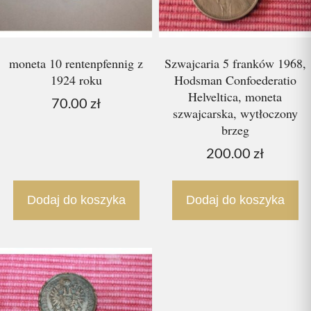
moneta 10 rentenpfennig z
Szwajcaria 5 franków 1968,
1924 roku
Hodsman Confoederatio
Helveltica, moneta
70.00
zł
szwajcarska, wytłoczony
brzeg
200.00
zł
Dodaj do koszyka
Dodaj do koszyka