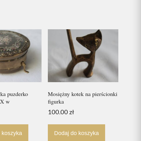
łka puzderko
Mosiężny kotek na pierścionki
IX w
figurka
100.00
zł
 koszyka
Dodaj do koszyka