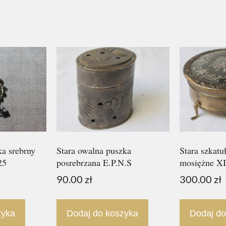
ka srebrny
Stara owalna puszka
Stara szkatu
25
posrebrzana E.P.N.S
mosiężne X
90.00
zł
300.00
zł
zyka
Dodaj do koszyka
Dodaj do