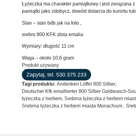
Łyżeczka ma charakter pamiątkowy i jest związana z t
pamiątki jako zdobycz, dowód dotarcia do kurortu lub
Stan – stan bdb jak na foto ,
srebro 800 KFK złota emalia
Wymiary: długość 11 cm
Waga – około 10,6 gram
Produkt używany
Zapytaj, tel. 530 375 233
Tagi produktu:
Andenken Löffel 800 Silber
,
Deutscher Kfk emaillierter 800 Silber Goldwasch-Souv
łyżeczka z herbem
,
Srebrna łyżeczka z herbem mia
Srebrna łyżeczka z herbem miasta Monachium . Sre