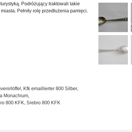
urystyką. Podróżujący traktowali takie
 miasta. Pełniły rolę przedłużenia pamięci.
enirlöffel
,
Kfk emaillierter 800 Silber
,
sta Monachium
,
bro 800 KFK
,
Srebro 800 KFK