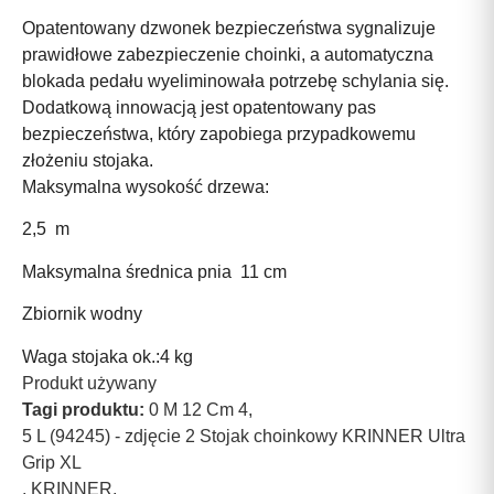
Opatentowany dzwonek bezpieczeństwa sygnalizuje
prawidłowe zabezpieczenie choinki, a automatyczna
blokada pedału wyeliminowała potrzebę schylania się.
Dodatkową innowacją jest opatentowany pas
bezpieczeństwa, który zapobiega przypadkowemu
złożeniu stojaka.
Maksymalna wysokość drzewa:
2,5 m
Maksymalna średnica pnia 11 cm
Zbiornik wodny
Waga stojaka ok.:4 kg
Produkt używany
Tagi produktu:
0 M 12 Cm 4
,
5 L (94245) - zdjęcie 2 Stojak choinkowy KRINNER Ultra
Grip XL
,
KRINNER
,