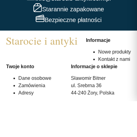
Starannie zapakowane
Bezpieczne płatności
Informacje
Nowe produkty
Kontakt z nami
Twoje konto
Informacje o sklepie
Dane osobowe
Sławomir Bitner
Zamówienia
ul. Srebrna 36
Adresy
44-240 Żory, Polska
530 375 233
info@starocie-antyki.com.pl
All rights reserved | Wykonanie:
Strony internetowe webmi.pl