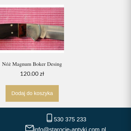
Nóż Magnum Boker Desing
120.00
zł
Dodaj do koszyka
530 375 233
info@starocie-antyki.com.pl