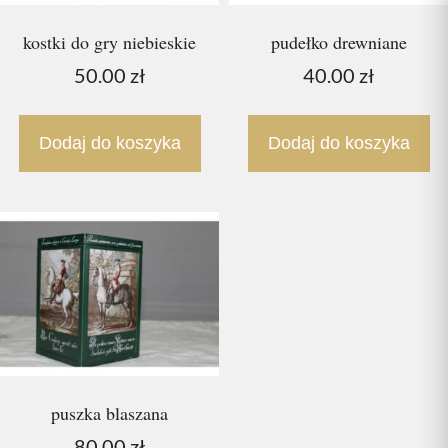
kostki do gry niebieskie
pudełko drewniane
50.00
zł
40.00
zł
Dodaj do koszyka
Dodaj do koszyka
puszka blaszana
80.00
zł