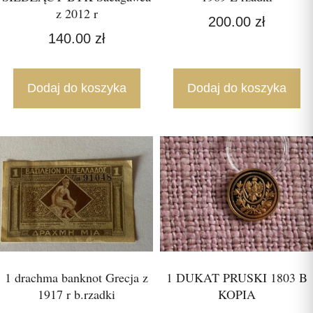
z 2012 r
200.00
zł
140.00
zł
Dodaj do koszyka
Dodaj do koszyka
1 drachma banknot Grecja z
1 DUKAT PRUSKI 1803 B
1917 r b.rzadki
KOPIA