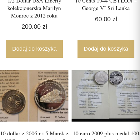
1/2 Dollar USA Liberty
10 Cents 1944 CEYLON –
kolekcjonerska Marilyn
George VI Sri Lanka
Monroe z 2012 roku
60.00
zł
200.00
zł
Dodaj do koszyka
Dodaj do koszyka
10 dollar z 2006 r i 5 Marek z
10 euro 2009 plus medal 100