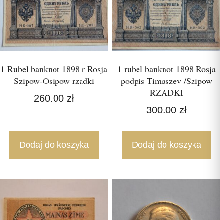
1 Rubel banknot 1898 r Rosja
1 rubel banknot 1898 Rosja
Szipow-Osipow rzadki
podpis Timaszev /Szipow
RZADKI
260.00
zł
300.00
zł
Dodaj do koszyka
Dodaj do koszyka