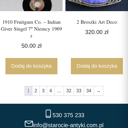
1910 Fruitgum Co. – Indian
2 Broszki Art Deco
Giver Singel 7″ Niemcy 1969
320.00
zł
r
50.00
zł
Dodaj do koszyka
Dodaj do koszyka
1
2
3
4
…
32
33
34
→
530 375 233
info@starocie-antyki.com.pl