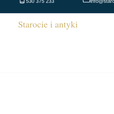
530 375 233
info@staro