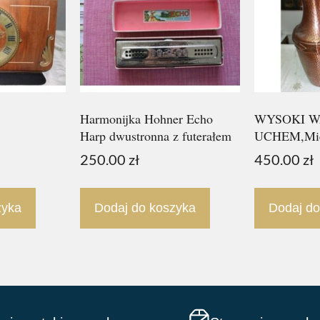
Harmonijka Hohner Echo
WYSOKI W
Harp dwustronna z futerałem
UCHEM,Mi
250.00
zł
450.00
zł
zyka
Dodaj do koszyka
Dodaj do