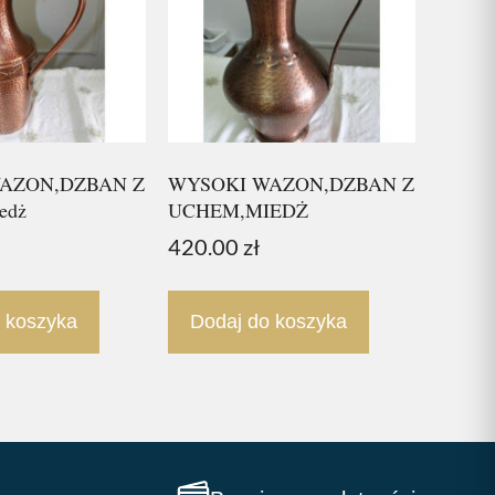
AZON,DZBAN Z
WYSOKI WAZON,DZBAN Z
edż
UCHEM,MIEDŻ
420.00
zł
 koszyka
Dodaj do koszyka