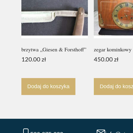
brzytwa „Giesen & Forsthoff”
zegar kominkowy
120.00
zł
450.00
zł
Dodaj do koszyka
Dodaj do kos